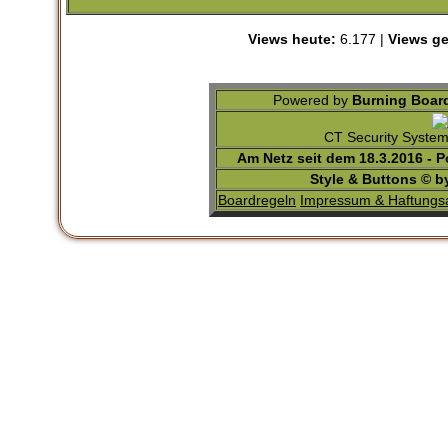
Views heute:
6.177 |
Views ge
Powered by
Burning Board
CT Security Syste
Am Netz seit dem 18.3.2016 - 
Style & Buttons © 
Boardregeln
Impressum & Haftungs