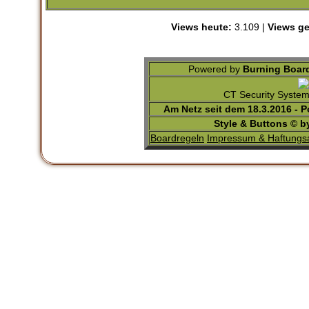
Views heute:
3.109 |
Views ge
Powered by
Burning Board
CT Security Syste
Am Netz seit dem 18.3.2016 - 
Style & Buttons © 
Boardregeln
Impressum & Haftungs