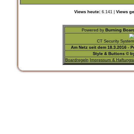
Views heute:
6.141 |
Views ge
Powered by
Burning Board
CT Security Syste
Am Netz seit dem 18.3.2016 - 
Style & Buttons © 
Boardregeln
Impressum & Haftungs