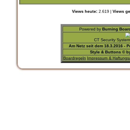
Views heute:
2.619 |
Views ge
Powered by
Burning Board
CT Security Syste
Am Netz seit dem 18.3.2016 - 
Style & Buttons © 
Boardregeln
Impressum & Haftungs