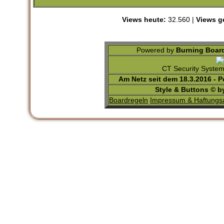
Views heute:
32.560 |
Views g
Powered by
Burning Board
CT Security Syste
Am Netz seit dem 18.3.2016 - 
Style & Buttons © 
Boardregeln
Impressum & Haftungs