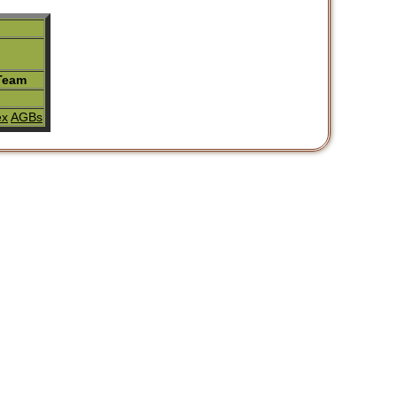
 Team
ex
AGBs