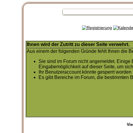
Ihnen wird der Zutritt zu dieser Seite verwehrt.
Aus einem der folgenden Gründe fehlt Ihnen die Be
Sie sind im Forum nicht angemeldet. Einige 
Eingabemöglichkeit auf dieser Seite, um si
Ihr Benutzeraccount könnte gesperrt worden 
Es gibt Bereiche im Forum, die bestimmten B
Vi