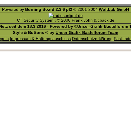
Powered by
Burning Board 2.3.6 pl2
© 2001-2004
WoltLab GmbH
CT Security System : © 2006
Frank John
&
cback.de
etz seit dem 18.3.2016 - Powered by ©Unser-Grafik-Bastelforum
Style & Buttons © by
Unser-Grafik-Bastelforum Team
egeln
Impressum & Haftungsauschluss
Datenschutzerklärung
Fast-Ind