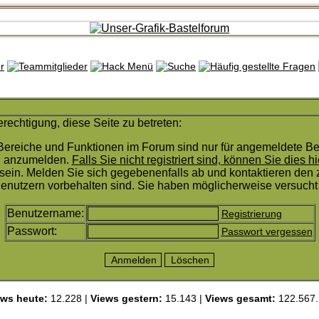
rechtigung, diese Seite zu betreten:
Bereiche und Funktionen im Forum sind nur für angemeldete Ben
ch anzumelden.
Falls Sie nicht registriert sind, können Sie dies hi
sein. Melden Sie sich gegebenenfalls ab und kontaktieren den z
enutzern vorbehalten sind. Sie haben möglicherweise versucht 
Benutzername:
Registrierung
Passwort:
Passwort vergessen
ews heute:
12.228 |
Views gestern:
15.143 |
Views gesamt:
122.567.