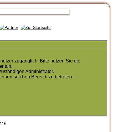
utzer zugänglich. Bitte nutzen Sie die
er tun
.
uständigen Administrator.
einen solchen Bereich zu betreten.
116