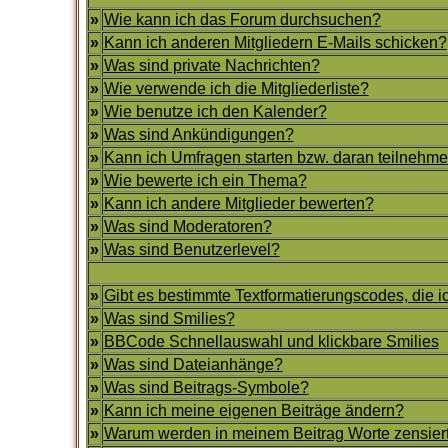
»
Wie kann ich das Forum durchsuchen?
»
Kann ich anderen Mitgliedern E-Mails schicken?
»
Was sind private Nachrichten?
»
Wie verwende ich die Mitgliederliste?
»
Wie benutze ich den Kalender?
»
Was sind Ankündigungen?
»
Kann ich Umfragen starten bzw. daran teilnehm
»
Wie bewerte ich ein Thema?
»
Kann ich andere Mitglieder bewerten?
»
Was sind Moderatoren?
»
Was sind Benutzerlevel?
»
Gibt es bestimmte Textformatierungscodes, die 
»
Was sind Smilies?
»
BBCode Schnellauswahl und klickbare Smilies
»
Was sind Dateianhänge?
»
Was sind Beitrags-Symbole?
»
Kann ich meine eigenen Beiträge ändern?
»
Warum werden in meinem Beitrag Worte zensier