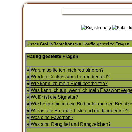
Unser-Grafik-Bastelforum
» Häufig gestellte Fragen
Häufig gestellte Fragen
»
Warum sollte ich mich registrieren?
»
Werden Cookies vom Forum benutzt?
»
Wie kann ich mein Profil bearbeiten?
»
Was kann ich tun, wenn ich mein Passwort ver
»
Wofür ist die Signatur?
»
Wie bekomme ich ein Bild unter meinen Benut
»
Was ist die Freunde-Liste und die Ignorierliste?
»
Was sind Favoriten?
»
Was sind Rangtitel und Rangzeichen?