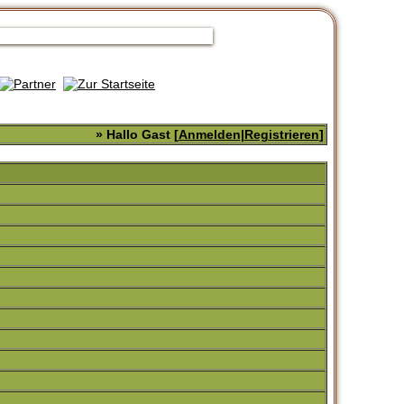
» Hallo Gast [
Anmelden
|
Registrieren
]