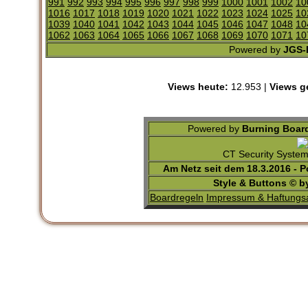
991
992
993
994
995
996
997
998
999
1000
1001
1002
10
1016
1017
1018
1019
1020
1021
1022
1023
1024
1025
10
1039
1040
1041
1042
1043
1044
1045
1046
1047
1048
10
1062
1063
1064
1065
1066
1067
1068
1069
1070
1071
10
Powered by
JGS-F
Views heute:
12.953 |
Views g
Powered by
Burning Board
CT Security Syste
Am Netz seit dem 18.3.2016 - 
Style & Buttons © 
Boardregeln
Impressum & Haftungs