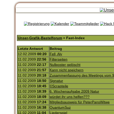
Unser-Grafik-Bastelforum
» Fast-Index
Letzte Antwort
Beitrag
12.02.2009
00:20
Fell, Aly
11.02.2009
22:56
Filterseiten
11.02.2009
22:17
Nullposter gelöscht
11.02.2009
21:57
Kann nicht speichern
11.02.2009
20:18
Zusammenfassung des Meetings vom 9
11.02.2009
18:50
Signatur
11.02.2009
18:45
©Scrapteile
11.02.2009
18:39
6. Wochenaufgabe 2009 Natur
11.02.2009
18:09
würdet ihr uns helfen???
11.02.2009
17:24
Mitgliedsausweis für PeterPansWitwe
11.02.2009
16:38
QuantumSuz
11.02.2009
11:04
Liederspiel