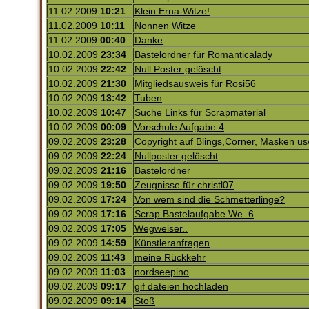
11.02.2009
10:21
Klein Erna-Witze!
11.02.2009
10:11
Nonnen Witze
11.02.2009
00:40
Danke
10.02.2009
23:34
Bastelordner für Romanticalady
10.02.2009
22:42
Null Poster gelöscht
10.02.2009
21:30
Mitgliedsausweis für Rosi56
10.02.2009
13:42
Tuben
10.02.2009
10:47
Suche Links für Scrapmaterial
10.02.2009
00:09
Vorschule Aufgabe 4
09.02.2009
23:28
Copyright auf Blings,Corner, Masken u
09.02.2009
22:24
Nullposter gelöscht
09.02.2009
21:16
Bastelordner
09.02.2009
19:50
Zeugnisse für christl07
09.02.2009
17:24
Von wem sind die Schmetterlinge?
09.02.2009
17:16
Scrap Bastelaufgabe We. 6
09.02.2009
17:05
Wegweiser..
09.02.2009
14:59
Künstleranfragen
09.02.2009
11:43
meine Rückkehr
09.02.2009
11:03
nordseepino
09.02.2009
09:17
gif dateien hochladen
09.02.2009
09:14
Stoß