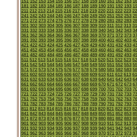
151
152
153
154
155
156
157
158
159
160
161
162
163
1
181
182
183
184
185
186
187
188
189
190
191
192
193
1
211
212
213
214
215
216
217
218
219
220
221
222
223
2
241
242
243
244
245
246
247
248
249
250
251
252
253
2
271
272
273
274
275
276
277
278
279
280
281
282
283
2
301
302
303
304
305
306
307
308
309
310
311
312
313
3
331
332
333
334
335
336
337
338
339
340
341
342
343
3
361
362
363
364
365
366
367
368
369
370
371
372
373
3
391
392
393
394
395
396
397
398
399
400
401
402
403
4
421
422
423
424
425
426
427
428
429
430
431
432
433
4
451
452
453
454
455
456
457
458
459
460
461
462
463
4
481
482
483
484
485
486
487
488
489
490
491
492
493
4
511
512
513
514
515
516
517
518
519
520
521
522
523
5
541
542
543
544
545
546
547
548
549
550
551
552
553
5
571
572
573
574
575
576
577
578
579
580
581
582
583
5
601
602
603
604
605
606
607
608
609
610
611
612
613
6
631
632
633
634
635
636
637
638
639
640
641
642
643
6
661
662
663
664
665
666
667
668
669
670
671
672
673
6
691
692
693
694
695
696
697
698
699
700
701
702
703
7
721
722
723
724
725
726
727
728
729
730
731
732
733
7
751
752
753
754
755
756
757
758
759
760
761
762
763
7
781
782
783
784
785
786
787
788
789
790
791
792
793
7
811
812
813
814
815
816
817
818
819
820
821
822
823
8
841
842
843
844
845
846
847
848
849
850
851
852
853
8
871
872
873
874
875
876
877
878
879
880
881
882
883
8
901
902
903
904
905
906
907
908
909
910
911
912
913
9
931
932
933
934
935
936
937
938
939
940
941
942
943
9
961
962
963
964
965
966
967
968
969
970
971
972
973
9