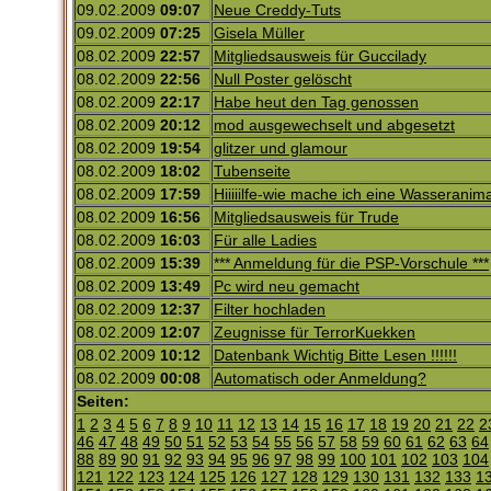
09.02.2009
09:07
Neue Creddy-Tuts
09.02.2009
07:25
Gisela Müller
08.02.2009
22:57
Mitgliedsausweis für Guccilady
08.02.2009
22:56
Null Poster gelöscht
08.02.2009
22:17
Habe heut den Tag genossen
08.02.2009
20:12
mod ausgewechselt und abgesetzt
08.02.2009
19:54
glitzer und glamour
08.02.2009
18:02
Tubenseite
08.02.2009
17:59
Hiiiiilfe-wie mache ich eine Wasseranim
08.02.2009
16:56
Mitgliedsausweis für Trude
08.02.2009
16:03
Für alle Ladies
08.02.2009
15:39
*** Anmeldung für die PSP-Vorschule ***
08.02.2009
13:49
Pc wird neu gemacht
08.02.2009
12:37
Filter hochladen
08.02.2009
12:07
Zeugnisse für TerrorKuekken
08.02.2009
10:12
Datenbank Wichtig Bitte Lesen !!!!!!
08.02.2009
00:08
Automatisch oder Anmeldung?
Seiten:
1
2
3
4
5
6
7
8
9
10
11
12
13
14
15
16
17
18
19
20
21
22
2
46
47
48
49
50
51
52
53
54
55
56
57
58
59
60
61
62
63
64
88
89
90
91
92
93
94
95
96
97
98
99
100
101
102
103
104
121
122
123
124
125
126
127
128
129
130
131
132
133
1