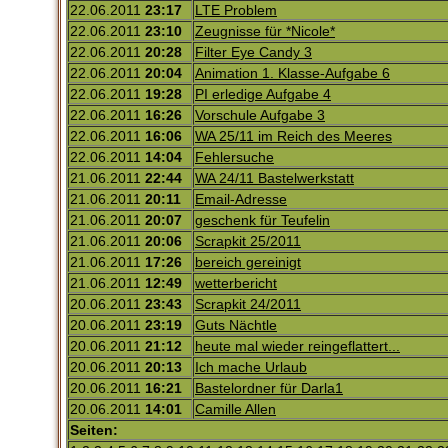
22.06.2011
23:17
LTE Problem
22.06.2011
23:10
Zeugnisse für *Nicole*
22.06.2011
20:28
Filter Eye Candy 3
22.06.2011
20:04
Animation 1. Klasse-Aufgabe 6
22.06.2011
19:28
PI erledige Aufgabe 4
22.06.2011
16:26
Vorschule Aufgabe 3
22.06.2011
16:06
WA 25/11 im Reich des Meeres
22.06.2011
14:04
Fehlersuche
21.06.2011
22:44
WA 24/11 Bastelwerkstatt
21.06.2011
20:11
Email-Adresse
21.06.2011
20:07
geschenk für Teufelin
21.06.2011
20:06
Scrapkit 25/2011
21.06.2011
17:26
bereich gereinigt
21.06.2011
12:49
wetterbericht
20.06.2011
23:43
Scrapkit 24/2011
20.06.2011
23:19
Guts Nächtle
20.06.2011
21:12
heute mal wieder reingeflattert...
20.06.2011
20:13
Ich mache Urlaub
20.06.2011
16:21
Bastelordner für Darla1
20.06.2011
14:01
Camille Allen
Seiten: