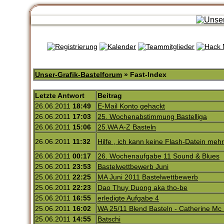
Unser-Grafik-Bastelforum
» Fast-Index
Letzte Antwort
Beitrag
26.06.2011
18:49
E-Mail Konto gehackt
26.06.2011
17:03
25. Wochenabstimmung Bastelliga
26.06.2011
15:06
25.WA A-Z Basteln
26.06.2011
11:32
Hilfe , ich kann keine Flash-Datein meh
26.06.2011
00:17
26. Wochenaufgabe 11 Sound & Blues
25.06.2011
23:53
Bastelwettbewerb Juni
25.06.2011
22:25
MA Juni 2011 Bastelwettbewerb
25.06.2011
22:23
Dao Thuy Duong aka tho-be
25.06.2011
16:55
erledigte Aufgabe 4
25.06.2011
16:02
WA 25/11 Blend Basteln - Catherine Mc 
25.06.2011
14:55
Batschi