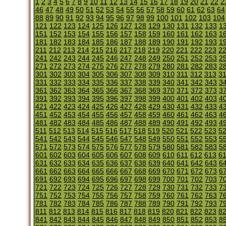
1
2
3
4
5
6
7
8
9
10
11
12
13
14
15
16
17
18
19
20
21
22
2
46
47
48
49
50
51
52
53
54
55
56
57
58
59
60
61
62
63
64
88
89
90
91
92
93
94
95
96
97
98
99
100
101
102
103
104
121
122
123
124
125
126
127
128
129
130
131
132
133
1
151
152
153
154
155
156
157
158
159
160
161
162
163
1
181
182
183
184
185
186
187
188
189
190
191
192
193
1
211
212
213
214
215
216
217
218
219
220
221
222
223
2
241
242
243
244
245
246
247
248
249
250
251
252
253
2
271
272
273
274
275
276
277
278
279
280
281
282
283
2
301
302
303
304
305
306
307
308
309
310
311
312
313
3
331
332
333
334
335
336
337
338
339
340
341
342
343
3
361
362
363
364
365
366
367
368
369
370
371
372
373
3
391
392
393
394
395
396
397
398
399
400
401
402
403
4
421
422
423
424
425
426
427
428
429
430
431
432
433
4
451
452
453
454
455
456
457
458
459
460
461
462
463
4
481
482
483
484
485
486
487
488
489
490
491
492
493
4
511
512
513
514
515
516
517
518
519
520
521
522
523
5
541
542
543
544
545
546
547
548
549
550
551
552
553
5
571
572
573
574
575
576
577
578
579
580
581
582
583
5
601
602
603
604
605
606
607
608
609
610
611
612
613
6
631
632
633
634
635
636
637
638
639
640
641
642
643
6
661
662
663
664
665
666
667
668
669
670
671
672
673
6
691
692
693
694
695
696
697
698
699
700
701
702
703
7
721
722
723
724
725
726
727
728
729
730
731
732
733
7
751
752
753
754
755
756
757
758
759
760
761
762
763
7
781
782
783
784
785
786
787
788
789
790
791
792
793
7
811
812
813
814
815
816
817
818
819
820
821
822
823
8
841
842
843
844
845
846
847
848
849
850
851
852
853
8