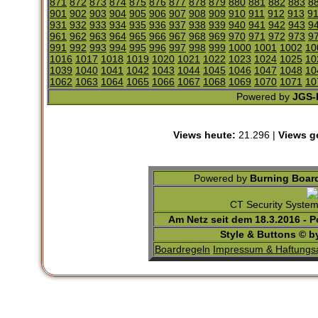
871
872
873
874
875
876
877
878
879
880
881
882
883
8
901
902
903
904
905
906
907
908
909
910
911
912
913
9
931
932
933
934
935
936
937
938
939
940
941
942
943
9
961
962
963
964
965
966
967
968
969
970
971
972
973
9
991
992
993
994
995
996
997
998
999
1000
1001
1002
10
1016
1017
1018
1019
1020
1021
1022
1023
1024
1025
10
1039
1040
1041
1042
1043
1044
1045
1046
1047
1048
10
1062
1063
1064
1065
1066
1067
1068
1069
1070
1071
10
Powered by
JGS-F
Views heute:
21.296 |
Views g
Powered by
Burning Board
CT Security Syste
Am Netz seit dem 18.3.2016 - 
Style & Buttons © 
Boardregeln
Impressum & Haftungs