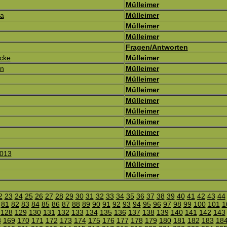
Mülleimer
ga
Mülleimer
Mülleimer
Mülleimer
Fragen/Antworten
icke
Mülleimer
in
Mülleimer
Mülleimer
Mülleimer
Mülleimer
Mülleimer
Mülleimer
Mülleimer
Mülleimer
2013
Mülleimer
Mülleimer
Mülleimer
2
23
24
25
26
27
28
29
30
31
32
33
34
35
36
37
38
39
40
41
42
43
44
81
82
83
84
85
86
87
88
89
90
91
92
93
94
95
96
97
98
99
100
101
1
128
129
130
131
132
133
134
135
136
137
138
139
140
141
142
143
8
169
170
171
172
173
174
175
176
177
178
179
180
181
182
183
18