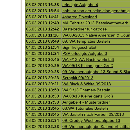
05.03.2013
16:38
erledigte Aufgabe 4
05.03.2013
15:54
habt ihr von der seite eine genehmi
05.03.2013
14:41
4shared Download
05.03.2013
12:49
MA Februar 2013 Bastelwettbewerb
05.03.2013
12:42
Bastelordner für catrose
05.03.2013
11:18
WA 09/2013 Native American & Coun
05.03.2013
09:49
09. WA Templates Basteln
04.03.2013
21:54
Sign freigeschaltet
04.03.2013
21:24
PSP erledigte Aufgabe 3
04.03.2013
20:45
WA 9/13 WA-Bastelwerkstatt
04.03.2013
20:29
WA 09/13 Kleine ganz Groß
04.03.2013
20:28
09. Wochenaufgabe 13 Sound & Blu
04.03.2013
20:23
Scrapkit 09/2013
04.03.2013
20:21
WA Black & White 09/2013
04.03.2013
18:59
WA 9 /13 Themen-Basteln
04.03.2013
18:39
WA 08/13 Kleine ganz Groß
04.03.2013
17:33
Aufgabe 4 - Musterordner
04.03.2013
13:45
08.WA Tutoriales Basteln
04.03.2013
13:45
WA Basteln nach Farben 09/2013
03.03.2013
22:34
09. Creddy-Wochenaufgabe 13
03.03.2013
22:23
09. Wochenaufgabe Kalenderblattba