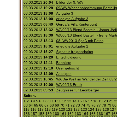
03.03.2013
20:04
Bilder der 9. WA
03.03.2013
19:29
09/WA-Wochenabstimmung Bastelli
03.03.2013
18:08
Aufgabe 3
03.03.2013
18:00
erledigte Aufgabe 3
03.03.2013
08:49
Gerda`s Villa Kunterbunt
02.03.2013
18:32
WA 09/13 Blend Basteln - Jonas Jöd
02.03.2013
18:30
WA 08/13 Blend Basteln - Irene Mart
02.03.2013
18:13
08. WA 2013 Spaß mit Fotos
02.03.2013
18:01
erledigte Aufgabe 2
02.03.2013
15:27
Signatur freigeschaltet
02.03.2013
14:20
Entschuldigung
02.03.2013
12:11
Bannliste
02.03.2013
12:10
User gelöscht
02.03.2013
12:09
Anzeigen
02.03.2013
10:45
WA Die Welt im Wandel der Zeit 09/
02.03.2013
10:00
WA 09/13 Erotik
02.03.2013
09:53
Zeugnisse für Leonberger
Seiten:
1
2
3
4
5
6
7
8
9
10
11
12
13
14
15
16
17
18
19
20
21
2
63
64
65
66
67
68
69
70
71
72
73
74
75
76
77
78
79
80
115
116
117
118
119
120
121
122
123
124
125
126
127
156
157
158
159
160
161
162
163
164
165
166
167
16