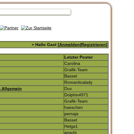
» Hallo Gast [
Anmelden
|
Registrieren
]
Letzter Poster
Carolina
Grafik-Team
Basset
Romanticalady
& Allgemein
Dux
Dolphin4971
Grafik-Team
haeschen
pemaja
Basset
Helga1
anschi