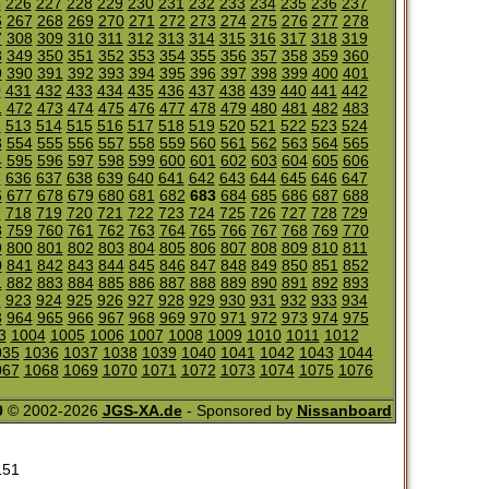
5
226
227
228
229
230
231
232
233
234
235
236
237
6
267
268
269
270
271
272
273
274
275
276
277
278
7
308
309
310
311
312
313
314
315
316
317
318
319
8
349
350
351
352
353
354
355
356
357
358
359
360
9
390
391
392
393
394
395
396
397
398
399
400
401
0
431
432
433
434
435
436
437
438
439
440
441
442
1
472
473
474
475
476
477
478
479
480
481
482
483
2
513
514
515
516
517
518
519
520
521
522
523
524
3
554
555
556
557
558
559
560
561
562
563
564
565
4
595
596
597
598
599
600
601
602
603
604
605
606
5
636
637
638
639
640
641
642
643
644
645
646
647
6
677
678
679
680
681
682
683
684
685
686
687
688
7
718
719
720
721
722
723
724
725
726
727
728
729
8
759
760
761
762
763
764
765
766
767
768
769
770
9
800
801
802
803
804
805
806
807
808
809
810
811
0
841
842
843
844
845
846
847
848
849
850
851
852
1
882
883
884
885
886
887
888
889
890
891
892
893
2
923
924
925
926
927
928
929
930
931
932
933
934
3
964
965
966
967
968
969
970
971
972
973
974
975
3
1004
1005
1006
1007
1008
1009
1010
1011
1012
035
1036
1037
1038
1039
1040
1041
1042
1043
1044
067
1068
1069
1070
1071
1072
1073
1074
1075
1076
0
© 2002-2026
JGS-XA.de
- Sponsored by
Nissanboard
151