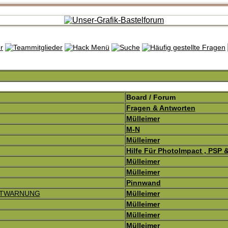
Board / Forum
Fragen & Antworten
Mülleimer
M-N
Mülleimer
Hilfe Für PhotoImpact , PSP 
Mülleimer
Mülleimer
Pinnwand
 ENTWARNUNG
Mülleimer
Mülleimer
Mülleimer
Mülleimer