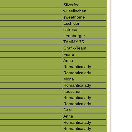
Silverfee
wuselinchen
sweethome
Eschidor
catrose
Leonberger
TAMMY 75
Grafik-Team
Fiona
Anna
Romanticalady
Romanticalady
Mona
Romanticalady
haeschen
Romanticalady
Romanticalady
Desi
Anna
Romanticalady
Romanticalady