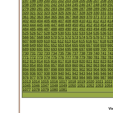
197
198
199
200
201
202
203
204
205
206
207
208
20
238
239
240
241
242
243
244
245
246
247
248
249
25
279
280
281
282
283
284
285
286
287
288
289
290
29
320
321
322
323
324
325
326
327
328
329
330
331
33
361
362
363
364
365
366
367
368
369
370
371
372
37
402
403
404
405
406
407
408
409
410
411
412
413
41
443
444
445
446
447
448
449
450
451
452
453
454
45
484
485
486
487
488
489
490
491
492
493
494
495
49
525
526
527
528
529
530
531
532
533
534
535
536
53
566
567
568
569
570
571
572
573
574
575
576
577
57
607
608
609
610
611
612
613
614
615
616
617
618
61
648
649
650
651
652
653
654
655
656
657
658
659
66
689
690
691
692
693
694
695
696
697
698
699
700
70
730
731
732
733
734
735
736
737
738
739
740
741
74
771
772
773
774
775
776
777
778
779
780
781
782
78
812
813
814
815
816
817
818
819
820
821
822
823
82
853
854
855
856
857
858
859
860
861
862
863
864
86
894
895
896
897
898
899
900
901
902
903
904
905
90
935
936
937
938
939
940
941
942
943
944
945
946
94
976
977
978
979
980
981
982
983
984
985
986
987
98
1013
1014
1015
1016
1017
1018
1019
1020
1021
1022
1045
1046
1047
1048
1049
1050
1051
1052
1053
1054
1077
1078
1079
1080
1081
Vi