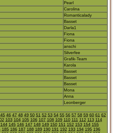
Pearl
Carolina
Romanticalady
Basset
Darla1
Fiona
Fiona
anschi
Silverfee
Grafik-Team
Karola
Basset
Basset
Basset
Mona
Anna
Leonberger
45
46
47
48
49
50
51
52
53
54
55
56
57
58
59
60
61
62
02
103
104
105
106
107
108
109
110
111
112
113
114
144
145
146
147
148
149
150
151
152
153
154
155
4
185
186
187
188
189
190
191
192
193
194
195
196