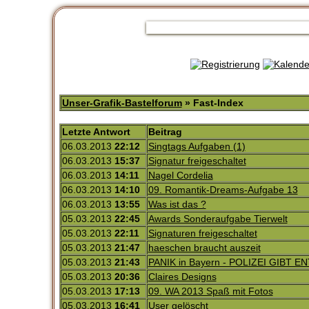
Unser-Grafik-Bastelforum
» Fast-Index
Letzte Antwort
Beitrag
06.03.2013
22:12
Singtags Aufgaben (1)
06.03.2013
15:37
Signatur freigeschaltet
06.03.2013
14:11
Nagel Cordelia
06.03.2013
14:10
09. Romantik-Dreams-Aufgabe 13
06.03.2013
13:55
Was ist das ?
05.03.2013
22:45
Awards Sonderaufgabe Tierwelt
05.03.2013
22:11
Signaturen freigeschaltet
05.03.2013
21:47
haeschen braucht auszeit
05.03.2013
21:43
PANIK in Bayern - POLIZEI GIBT
05.03.2013
20:36
Claires Designs
05.03.2013
17:13
09. WA 2013 Spaß mit Fotos
05.03.2013
16:41
User gelöscht