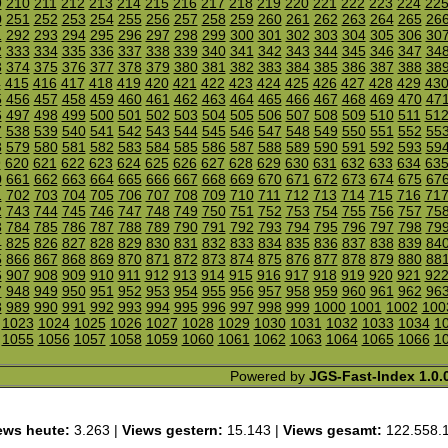
9
210
211
212
213
214
215
216
217
218
219
220
221
222
223
224
22
0
251
252
253
254
255
256
257
258
259
260
261
262
263
264
265
26
1
292
293
294
295
296
297
298
299
300
301
302
303
304
305
306
30
2
333
334
335
336
337
338
339
340
341
342
343
344
345
346
347
34
3
374
375
376
377
378
379
380
381
382
383
384
385
386
387
388
38
4
415
416
417
418
419
420
421
422
423
424
425
426
427
428
429
43
5
456
457
458
459
460
461
462
463
464
465
466
467
468
469
470
47
6
497
498
499
500
501
502
503
504
505
506
507
508
509
510
511
51
7
538
539
540
541
542
543
544
545
546
547
548
549
550
551
552
55
8
579
580
581
582
583
584
585
586
587
588
589
590
591
592
593
59
9
620
621
622
623
624
625
626
627
628
629
630
631
632
633
634
63
0
661
662
663
664
665
666
667
668
669
670
671
672
673
674
675
67
1
702
703
704
705
706
707
708
709
710
711
712
713
714
715
716
71
2
743
744
745
746
747
748
749
750
751
752
753
754
755
756
757
75
3
784
785
786
787
788
789
790
791
792
793
794
795
796
797
798
79
4
825
826
827
828
829
830
831
832
833
834
835
836
837
838
839
84
5
866
867
868
869
870
871
872
873
874
875
876
877
878
879
880
88
6
907
908
909
910
911
912
913
914
915
916
917
918
919
920
921
92
7
948
949
950
951
952
953
954
955
956
957
958
959
960
961
962
96
8
989
990
991
992
993
994
995
996
997
998
999
1000
1001
1002
100
1023
1024
1025
1026
1027
1028
1029
1030
1031
1032
1033
1034
1
1055
1056
1057
1058
1059
1060
1061
1062
1063
1064
1065
1066
1
Powered by
JGS-Fast-Index 1.0.
ews heute:
3.263 |
Views gestern:
15.143 |
Views gesamt:
122.558.