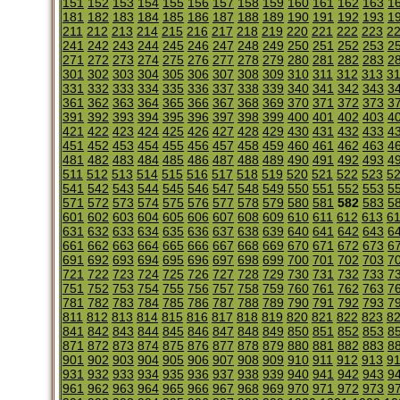
151
152
153
154
155
156
157
158
159
160
161
162
163
1
181
182
183
184
185
186
187
188
189
190
191
192
193
1
211
212
213
214
215
216
217
218
219
220
221
222
223
2
241
242
243
244
245
246
247
248
249
250
251
252
253
2
271
272
273
274
275
276
277
278
279
280
281
282
283
2
301
302
303
304
305
306
307
308
309
310
311
312
313
3
331
332
333
334
335
336
337
338
339
340
341
342
343
3
361
362
363
364
365
366
367
368
369
370
371
372
373
3
391
392
393
394
395
396
397
398
399
400
401
402
403
4
421
422
423
424
425
426
427
428
429
430
431
432
433
4
451
452
453
454
455
456
457
458
459
460
461
462
463
4
481
482
483
484
485
486
487
488
489
490
491
492
493
4
511
512
513
514
515
516
517
518
519
520
521
522
523
5
541
542
543
544
545
546
547
548
549
550
551
552
553
5
571
572
573
574
575
576
577
578
579
580
581
582
583
5
601
602
603
604
605
606
607
608
609
610
611
612
613
6
631
632
633
634
635
636
637
638
639
640
641
642
643
6
661
662
663
664
665
666
667
668
669
670
671
672
673
6
691
692
693
694
695
696
697
698
699
700
701
702
703
7
721
722
723
724
725
726
727
728
729
730
731
732
733
7
751
752
753
754
755
756
757
758
759
760
761
762
763
7
781
782
783
784
785
786
787
788
789
790
791
792
793
7
811
812
813
814
815
816
817
818
819
820
821
822
823
8
841
842
843
844
845
846
847
848
849
850
851
852
853
8
871
872
873
874
875
876
877
878
879
880
881
882
883
8
901
902
903
904
905
906
907
908
909
910
911
912
913
9
931
932
933
934
935
936
937
938
939
940
941
942
943
9
961
962
963
964
965
966
967
968
969
970
971
972
973
9