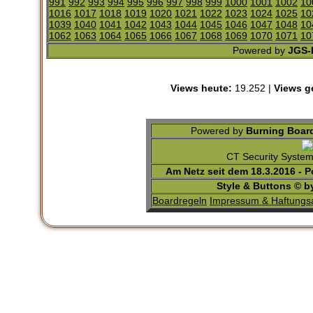
991
992
993
994
995
996
997
998
999
1000
1001
1002
10
1016
1017
1018
1019
1020
1021
1022
1023
1024
1025
10
1039
1040
1041
1042
1043
1044
1045
1046
1047
1048
10
1062
1063
1064
1065
1066
1067
1068
1069
1070
1071
10
Powered by
JGS-F
Views heute:
19.252 |
Views g
Powered by
Burning Board
CT Security Syste
Am Netz seit dem 18.3.2016 - 
Style & Buttons © 
Boardregeln
Impressum & Haftungs