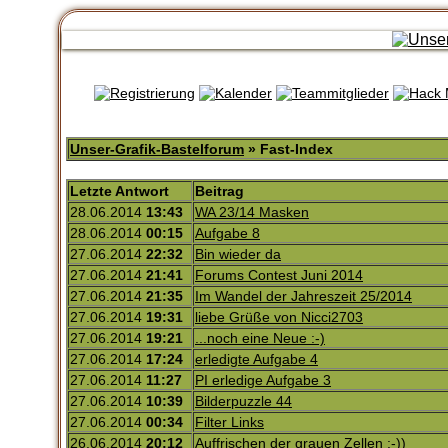
Unser-Grafik-Bastelforum
» Fast-Index
Letzte Antwort
Beitrag
28.06.2014
13:43
WA 23/14 Masken
28.06.2014
00:15
Aufgabe 8
27.06.2014
22:32
Bin wieder da
27.06.2014
21:41
Forums Contest Juni 2014
27.06.2014
21:35
Im Wandel der Jahreszeit 25/2014
27.06.2014
19:31
liebe Grüße von Nicci2703
27.06.2014
19:21
...noch eine Neue :-)
27.06.2014
17:24
erledigte Aufgabe 4
27.06.2014
11:27
PI erledige Aufgabe 3
27.06.2014
10:39
Bilderpuzzle 44
27.06.2014
00:34
Filter Links
26.06.2014
20:12
Auffrischen der grauen Zellen :-))