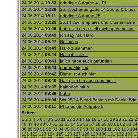
24.06.2014
19:33
erledigte Aufgabe 4 - PI
24.06.2014
15:28
25. Wochenaufgabe 14 Sound & Blues
24.06.2014
15:11
erledigte Aufgabe 25
24.06.2014
13:26
25.14 WA Templates und Clusterframe
24.06.2014
10:46
huhu, ich neue stell mich auch mal vor
24.06.2014
09:49
Ich sag mal Hallo
24.06.2014
09:47
Halihaloo
24.06.2014
09:45
Hallo zusammen
24.06.2014
09:44
Hallo ihr alle...
24.06.2014
09:43
ja ich habe euch gefunden
24.06.2014
09:43
neues Mitglied
24.06.2014
09:42
Biene ist auch hier
24.06.2014
09:40
Hallo, ich bin auch neu hier...
24.06.2014
09:37
halööööö mit ö
24.06.2014
09:36
huhu
24.06.2014
09:04
Wa 25/14 Blend-Basteln mit Daniel Brie
24.06.2014
08:11
PI Erledigte Aufgabe 5
Seiten:
1
2
3
4
5
6
7
8
9
10
11
12
13
14
15
16
17
18
19
20
21
22
2
46
47
48
49
50
51
52
53
54
55
56
57
58
59
60
61
62
63
64
88
89
90
91
92
93
94
95
96
97
98
99
100
101
102
103
104
121
122
123
124
125
126
127
128
129
130
131
132
133
1