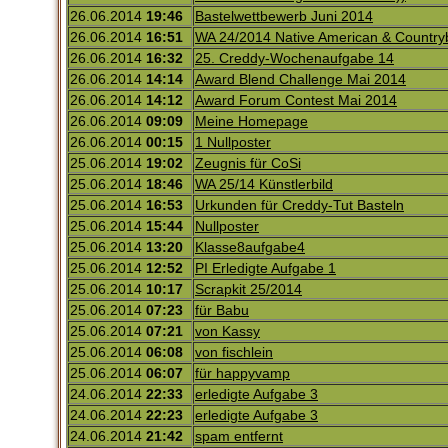
26.06.2014
19:46
Bastelwettbewerb Juni 2014
26.06.2014
16:51
WA 24/2014 Native American & Country
26.06.2014
16:32
25. Creddy-Wochenaufgabe 14
26.06.2014
14:14
Award Blend Challenge Mai 2014
26.06.2014
14:12
Award Forum Contest Mai 2014
26.06.2014
09:09
Meine Homepage
26.06.2014
00:15
1 Nullposter
25.06.2014
19:02
Zeugnis für CoSi
25.06.2014
18:46
WA 25/14 Künstlerbild
25.06.2014
16:53
Urkunden für Creddy-Tut Basteln
25.06.2014
15:44
Nullposter
25.06.2014
13:20
Klasse8aufgabe4
25.06.2014
12:52
PI Erledigte Aufgabe 1
25.06.2014
10:17
Scrapkit 25/2014
25.06.2014
07:23
für Babu
25.06.2014
07:21
von Kassy
25.06.2014
06:08
von fischlein
25.06.2014
06:07
für happyvamp
24.06.2014
22:33
erledigte Aufgabe 3
24.06.2014
22:23
erledigte Aufgabe 3
24.06.2014
21:42
spam entfernt