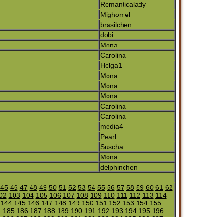
Romanticalady
Mighomel
brasilchen
dobi
Mona
Carolina
Helga1
Mona
Mona
Mona
Carolina
Carolina
media4
Pearl
Suscha
Mona
delphinchen
45
46
47
48
49
50
51
52
53
54
55
56
57
58
59
60
61
62
02
103
104
105
106
107
108
109
110
111
112
113
114
144
145
146
147
148
149
150
151
152
153
154
155
4
185
186
187
188
189
190
191
192
193
194
195
196