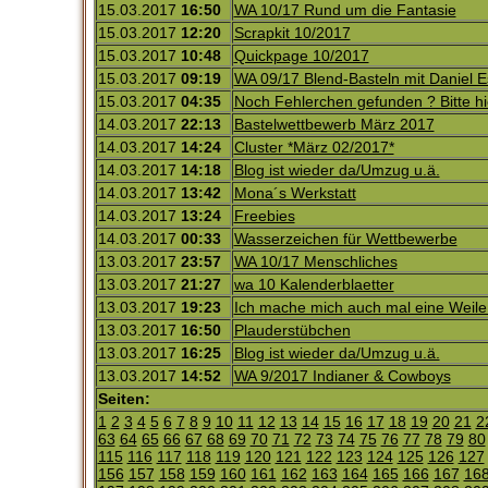
15.03.2017
16:50
WA 10/17 Rund um die Fantasie
15.03.2017
12:20
Scrapkit 10/2017
15.03.2017
10:48
Quickpage 10/2017
15.03.2017
09:19
WA 09/17 Blend-Basteln mit Daniel E
15.03.2017
04:35
Noch Fehlerchen gefunden ? Bitte hi
14.03.2017
22:13
Bastelwettbewerb März 2017
14.03.2017
14:24
Cluster *März 02/2017*
14.03.2017
14:18
Blog ist wieder da/Umzug u.ä.
14.03.2017
13:42
Mona´s Werkstatt
14.03.2017
13:24
Freebies
14.03.2017
00:33
Wasserzeichen für Wettbewerbe
13.03.2017
23:57
WA 10/17 Menschliches
13.03.2017
21:27
wa 10 Kalenderblaetter
13.03.2017
19:23
Ich mache mich auch mal eine Weile 
13.03.2017
16:50
Plauderstübchen
13.03.2017
16:25
Blog ist wieder da/Umzug u.ä.
13.03.2017
14:52
WA 9/2017 Indianer & Cowboys
Seiten:
1
2
3
4
5
6
7
8
9
10
11
12
13
14
15
16
17
18
19
20
21
2
63
64
65
66
67
68
69
70
71
72
73
74
75
76
77
78
79
80
115
116
117
118
119
120
121
122
123
124
125
126
127
156
157
158
159
160
161
162
163
164
165
166
167
16