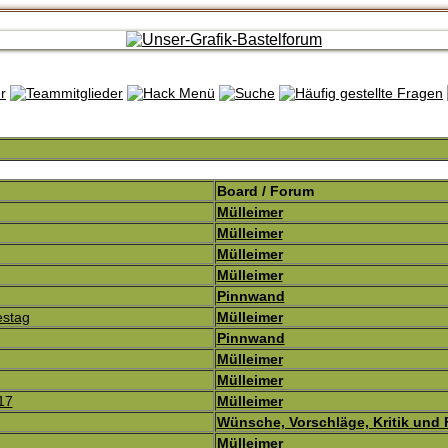
Board / Forum
Mülleimer
Mülleimer
Mülleimer
Mülleimer
Pinnwand
estag
Mülleimer
Pinnwand
Mülleimer
Mülleimer
17
Mülleimer
Wünsche, Vorschläge, Kritik und
Mülleimer