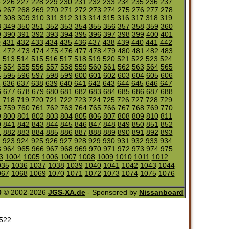
5
226
227
228
229
230
231
232
233
234
235
236
237
6
267
268
269
270
271
272
273
274
275
276
277
278
7
308
309
310
311
312
313
314
315
316
317
318
319
8
349
350
351
352
353
354
355
356
357
358
359
360
9
390
391
392
393
394
395
396
397
398
399
400
401
0
431
432
433
434
435
436
437
438
439
440
441
442
1
472
473
474
475
476
477
478
479
480
481
482
483
2
513
514
515
516
517
518
519
520
521
522
523
524
3
554
555
556
557
558
559
560
561
562
563
564
565
4
595
596
597
598
599
600
601
602
603
604
605
606
5
636
637
638
639
640
641
642
643
644
645
646
647
6
677
678
679
680
681
682
683
684
685
686
687
688
7
718
719
720
721
722
723
724
725
726
727
728
729
8
759
760
761
762
763
764
765
766
767
768
769
770
9
800
801
802
803
804
805
806
807
808
809
810
811
0
841
842
843
844
845
846
847
848
849
850
851
852
1
882
883
884
885
886
887
888
889
890
891
892
893
2
923
924
925
926
927
928
929
930
931
932
933
934
3
964
965
966
967
968
969
970
971
972
973
974
975
3
1004
1005
1006
1007
1008
1009
1010
1011
1012
035
1036
1037
1038
1039
1040
1041
1042
1043
1044
067
1068
1069
1070
1071
1072
1073
1074
1075
1076
0
© 2002-2026
JGS-XA.de
- Sponsored by
Nissanboard
522