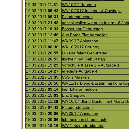
19.03.2017
11:31
WA 10/17 Rahmen
19.03.2017
09:43
WA 10/2017 Indianer & Cowboys
19.03.2017
09:31
Plauderstübchen
18.03.2017
21:48
anschi wollen wir auch feiern - 8 Jah
18.03.2017
19:34
Basset hat Geburtstag
18.03.2017
12:49
Aus Fotos Eier herstellen
18.03.2017
11:47
WA 09/17 Animation
18.03.2017
08:36
WA 10/2017 Country
17.03.2017
20:55
Lukana feiert Geburtstag
17.03.2017
20:53
fischlein hat Geburtstag
17.03.2017
19:25
Vorschule Klasse 2 » Aufgabe 1
17.03.2017
14:27
erledigte Aufgabe 4
17.03.2017
13:39
CoSi's Masken
17.03.2017
10:50
WA 11/17 Blend-Basteln mit Ilona Kr
17.03.2017
09:14
hier bitte anmelden
16.03.2017
15:03
Eric Sheperd
16.03.2017
11:28
WA 10/17 Blend-Basteln mit Marta 
16.03.2017
07:43
Plauderstübchen
15.03.2017
20:06
WA 09/17 Animation
15.03.2017
20:06
Ich melde mich bei euch!
15.03.2017
18:16
WA11 Kalenderblaetter