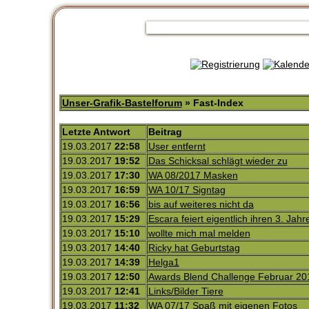
Unser-Grafik-Bastelforum
» Fast-Index
Letzte Antwort
Beitrag
19.03.2017
22:58
User entfernt
19.03.2017
19:52
Das Schicksal schlägt wieder zu
19.03.2017
17:30
WA 08/2017 Masken
19.03.2017
16:59
WA 10/17 Signtag
19.03.2017
16:56
bis auf weiteres nicht da
19.03.2017
15:29
Escara feiert eigentlich ihren 3. Jahr
19.03.2017
15:10
wollte mich mal melden
19.03.2017
14:40
Ricky hat Geburtstag
19.03.2017
14:39
Helga1
19.03.2017
12:50
Awards Blend Challenge Februar 20
19.03.2017
12:41
Links/Bilder Tiere
19.03.2017
11:32
WA 07/17 Spaß mit eigenen Fotos