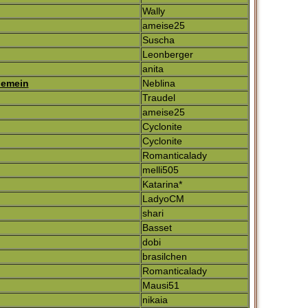
Wally
ameise25
Suscha
Leonberger
anita
gemein
Neblina
Traudel
ameise25
Cyclonite
Cyclonite
Romanticalady
melli505
Katarina*
LadyoCM
shari
Basset
dobi
brasilchen
Romanticalady
Mausi51
nikaia