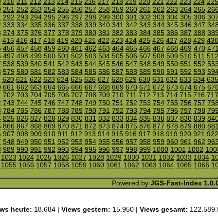
9
210
211
212
213
214
215
216
217
218
219
220
221
222
223
224
22
0
251
252
253
254
255
256
257
258
259
260
261
262
263
264
265
26
1
292
293
294
295
296
297
298
299
300
301
302
303
304
305
306
30
2
333
334
335
336
337
338
339
340
341
342
343
344
345
346
347
34
3
374
375
376
377
378
379
380
381
382
383
384
385
386
387
388
38
4
415
416
417
418
419
420
421
422
423
424
425
426
427
428
429
43
5
456
457
458
459
460
461
462
463
464
465
466
467
468
469
470
47
6
497
498
499
500
501
502
503
504
505
506
507
508
509
510
511
51
7
538
539
540
541
542
543
544
545
546
547
548
549
550
551
552
55
8
579
580
581
582
583
584
585
586
587
588
589
590
591
592
593
59
9
620
621
622
623
624
625
626
627
628
629
630
631
632
633
634
63
0
661
662
663
664
665
666
667
668
669
670
671
672
673
674
675
67
1
702
703
704
705
706
707
708
709
710
711
712
713
714
715
716
71
2
743
744
745
746
747
748
749
750
751
752
753
754
755
756
757
75
3
784
785
786
787
788
789
790
791
792
793
794
795
796
797
798
79
4
825
826
827
828
829
830
831
832
833
834
835
836
837
838
839
84
5
866
867
868
869
870
871
872
873
874
875
876
877
878
879
880
88
6
907
908
909
910
911
912
913
914
915
916
917
918
919
920
921
92
7
948
949
950
951
952
953
954
955
956
957
958
959
960
961
962
96
8
989
990
991
992
993
994
995
996
997
998
999
1000
1001
1002
100
1023
1024
1025
1026
1027
1028
1029
1030
1031
1032
1033
1034
1
1055
1056
1057
1058
1059
1060
1061
1062
1063
1064
1065
1066
1
Powered by
JGS-Fast-Index 1.0.
ws heute:
18.684 |
Views gestern:
15.950 |
Views gesamt:
122.589.