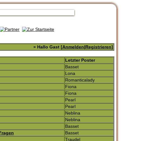
» Hallo Gast [
Anmelden
|
Registrieren
]
Letzter Poster
Basset
Lona
Romanticalady
Fiona
Fiona
Pearl
Pearl
Neblina
Neblina
Basset
 Fragen
Basset
Traudel