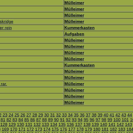
Mülleimer
Mülleimer
Mülleimer
skridge
Mülleimer
er rein
Kummerkasten
Aufgaben
Mülleimer
Mülleimer
Mülleimer
Mülleimer
Kummerkasten
Mülleimer
Mülleimer
rar.
Mülleimer
Mülleimer
Mülleimer
Mülleimer
2
23
24
25
26
27
28
29
30
31
32
33
34
35
36
37
38
39
40
41
42
43
44
81
82
83
84
85
86
87
88
89
90
91
92
93
94
95
96
97
98
99
100
101
1
128
129
130
131
132
133
134
135
136
137
138
139
140
141
142
143
8
169
170
171
172
173
174
175
176
177
178
179
180
181
182
183
18