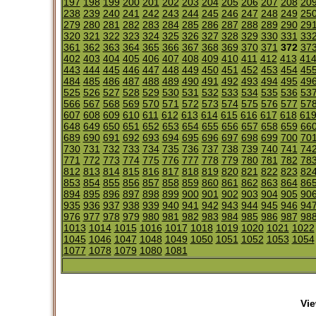
197
198
199
200
201
202
203
204
205
206
207
208
20
238
239
240
241
242
243
244
245
246
247
248
249
25
279
280
281
282
283
284
285
286
287
288
289
290
29
320
321
322
323
324
325
326
327
328
329
330
331
33
361
362
363
364
365
366
367
368
369
370
371
372
37
402
403
404
405
406
407
408
409
410
411
412
413
41
443
444
445
446
447
448
449
450
451
452
453
454
45
484
485
486
487
488
489
490
491
492
493
494
495
49
525
526
527
528
529
530
531
532
533
534
535
536
53
566
567
568
569
570
571
572
573
574
575
576
577
57
607
608
609
610
611
612
613
614
615
616
617
618
61
648
649
650
651
652
653
654
655
656
657
658
659
66
689
690
691
692
693
694
695
696
697
698
699
700
70
730
731
732
733
734
735
736
737
738
739
740
741
74
771
772
773
774
775
776
777
778
779
780
781
782
78
812
813
814
815
816
817
818
819
820
821
822
823
82
853
854
855
856
857
858
859
860
861
862
863
864
86
894
895
896
897
898
899
900
901
902
903
904
905
90
935
936
937
938
939
940
941
942
943
944
945
946
94
976
977
978
979
980
981
982
983
984
985
986
987
98
1013
1014
1015
1016
1017
1018
1019
1020
1021
1022
1045
1046
1047
1048
1049
1050
1051
1052
1053
1054
1077
1078
1079
1080
1081
Vie